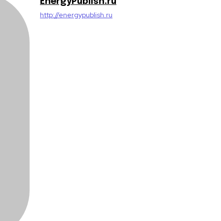
EnergyPublish.ru
http://energypublish.ru