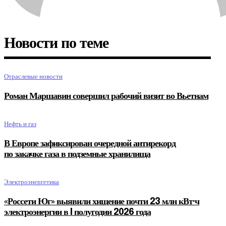
Новости по теме
Отраслевые новости
Роман Маршавин совершил рабочий визит во Вьетнам
Нефть и газ
В Европе зафиксирован очередной антирекорд
по закачке газа в подземные хранилища
Электроэнергетика
«Россети Юг» выявили хищение почти 23 млн кВт·ч
электроэнергии в I полугодии 2026 года