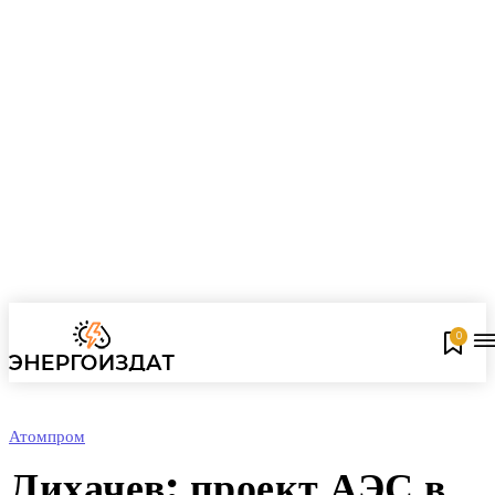
0
Атомпром
Лихачев: проект АЭС в