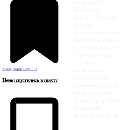
энергетики. Мы
предлагаем
актуальные новости,
глубокие
аналитические обзоры
и экспертное мнение о
ключевых событиях и
тенденциях в сфере
топливно-
Уголь, торф и сланцы
энергетического
комплекса. Наши
Цены спустились в шахту
материалы помогают
оставаться в курсе
последних разработок
и принимать
обоснованные решения.