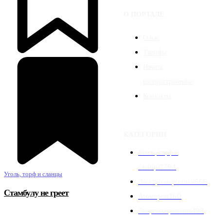
О ПОРТАЛЕ
О нас
Тарифы
Начать
распространение
Контакты
КАТЕГОРИИ
Уголь, торф и
сланцы
2394
Уголь, торф и сланцы
Электроэнергетика
666
Стамбулу не греет
Атомпром
360
Энергосбережение
198