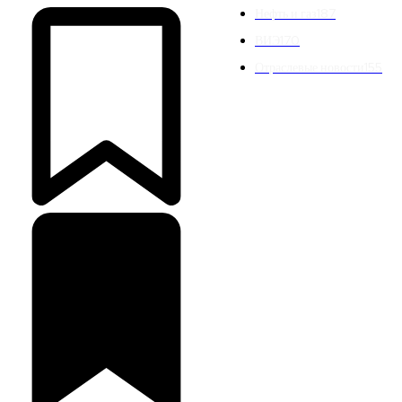
Нефть и газ
187
ВИЭ
170
Отраслевые новости
155