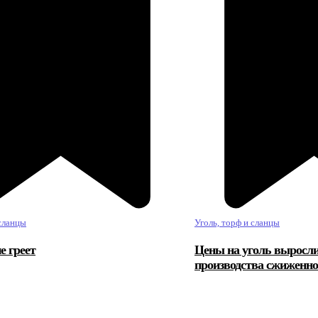
 сланцы
Уголь, торф и сланцы
е греет
Цены на уголь выросли
производства сжиженног