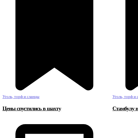
Уголь, торф и сланцы
Уголь, торф и
Цены спустились в шахту
Стамбулу н