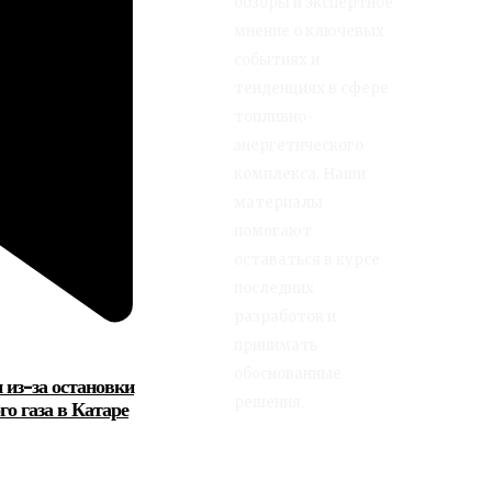
обзоры и экспертное
мнение о ключевых
событиях и
тенденциях в сфере
топливно-
энергетического
комплекса. Наши
материалы
помогают
оставаться в курсе
последних
разработок и
принимать
обоснованные
 из-за остановки
решения.
о газа в Катаре