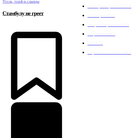
Уголь, торф и сланцы
Электроэнергетика
666
Стамбулу не греет
Атомпром
360
Энергосбережение
198
Нефть и газ
187
ВИЭ
170
Отраслевые новости
155