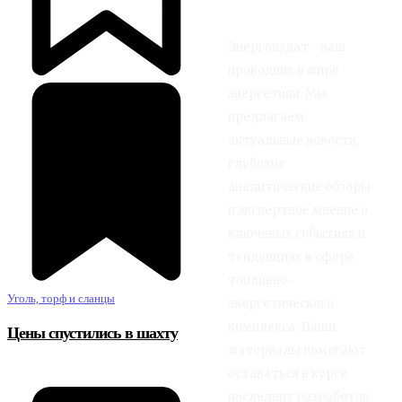
Энергоиздат - ваш
проводник в мире
энергетики. Мы
предлагаем
актуальные новости,
глубокие
аналитические обзоры
и экспертное мнение о
ключевых событиях и
тенденциях в сфере
топливно-
Уголь, торф и сланцы
энергетического
комплекса. Наши
Цены спустились в шахту
материалы помогают
оставаться в курсе
последних разработок