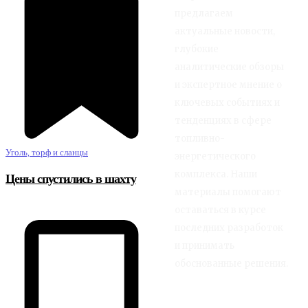
предлагаем
актуальные новости,
глубокие
аналитические обзоры
и экспертное мнение о
ключевых событиях и
тенденциях в сфере
топливно-
Уголь, торф и сланцы
энергетического
комплекса. Наши
Цены спустились в шахту
материалы помогают
оставаться в курсе
последних разработок
и принимать
обоснованные решения.