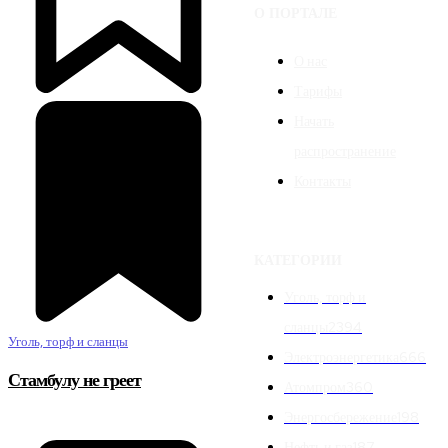
О ПОРТАЛЕ
О нас
Тарифы
Начать
распространение
Контакты
КАТЕГОРИИ
Уголь, торф и
сланцы
2394
Уголь, торф и сланцы
Электроэнергетика
666
Стамбулу не греет
Атомпром
360
Энергосбережение
198
Нефть и газ
187