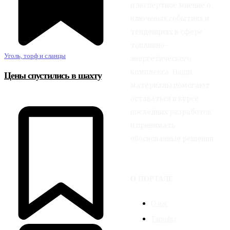
и экспертное мнение о
ключевых событиях и
тенденциях в сфере
топливно-
Уголь, торф и сланцы
энергетического
комплекса. Наши
Цены спустились в шахту
материалы помогают
оставаться в курсе
последних разработок
и принимать
обоснованные решения.
О ПОРТАЛЕ
О нас
Тарифы