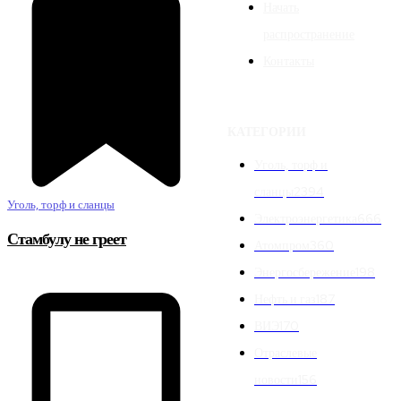
Начать
распространение
Контакты
КАТЕГОРИИ
Уголь, торф и
сланцы
2394
Уголь, торф и сланцы
Электроэнергетика
666
Стамбулу не греет
Атомпром
360
Энергосбережение
198
Нефть и газ
187
ВИЭ
170
Отраслевые
новости
156