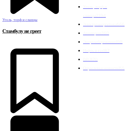
Уголь, торф и
сланцы
2394
Уголь, торф и сланцы
Электроэнергетика
666
Стамбулу не греет
Атомпром
360
Энергосбережение
198
Нефть и газ
187
ВИЭ
170
Отраслевые новости
155