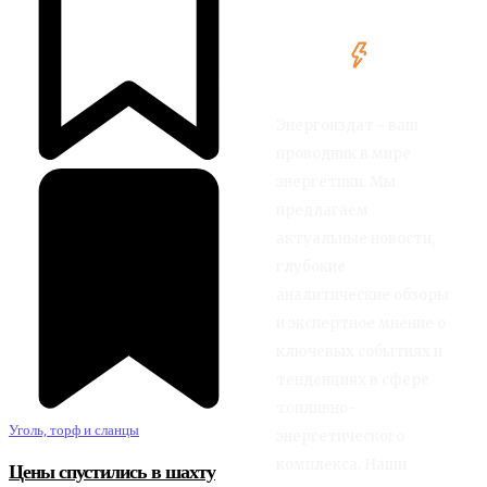
Энергоиздат - ваш
проводник в мире
энергетики. Мы
предлагаем
актуальные новости,
глубокие
аналитические обзоры
и экспертное мнение о
ключевых событиях и
тенденциях в сфере
топливно-
Уголь, торф и сланцы
энергетического
комплекса. Наши
Цены спустились в шахту