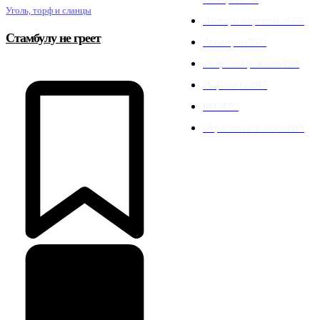
Уголь, торф и сланцы
Электроэнергетика
666
Стамбулу не греет
Атомпром
360
Энергосбережение
198
Нефть и газ
187
ВИЭ
170
Отраслевые новости
155