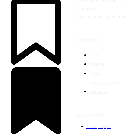
последних разработок
и принимать
обоснованные решения.
О ПОРТАЛЕ
О нас
Тарифы
Начать
распространение
Контакты
КАТЕГОРИИ
Уголь, торф и
сланцы
2394