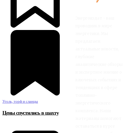
Энергоиздат - ваш
проводник в мире
энергетики. Мы
предлагаем
актуальные новости,
глубокие
аналитические обзоры
и экспертное мнение о
ключевых событиях и
тенденциях в сфере
топливно-
Уголь, торф и сланцы
энергетического
комплекса. Наши
Цены спустились в шахту
материалы помогают
оставаться в курсе