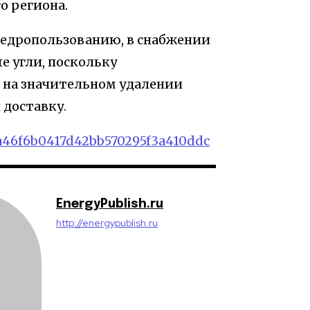
о региона.
недропользованию, в снабжении
 угли, поскольку
 на значительном удалении
 доставку.
da46f6b0417d42bb570295f3a410ddc
EnergyPublish.ru
http://energypublish.ru