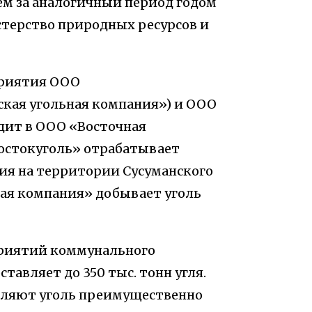
 чем за аналогичный период годом
стерство природных ресурсов и
приятия ООО
кая угольная компания») и ООО
дит в ООО «Восточная
востокуголь» отрабатывает
ия на территории Сусуманского
ная компания» добывает уголь
приятий коммунального
тавляет до 350 тыс. тонн угля.
вляют уголь преимущественно