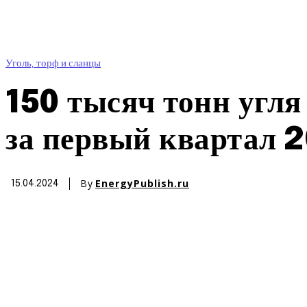
Уголь, торф и сланцы
150 тысяч тонн угля
за первый квартал 2
By
EnergyPublish.ru
15.04.2024