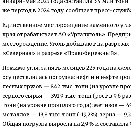
января-мая 2025 года составила 3,4 млн тонн. 
же период в 2024 году, сообщает пресс-служ
Единственное месторождение каменного угля
края отрабатывает АО «Ургалуголь». Предпр
месторождение. Уголь добывают на разрезах
«Северная» и разрезе «Правобережный».
Помимо угля, за пять месяцев 225 года на жел
осуществлялась погрузка: нефти и нефтепроду
лесных грузов — 842 тыс. тонн (на уровне пр
серного сырья — 391,9 тыс. тонн (рост в 9,6 ра
тонн (на уровне прошлого года); метизов — 49
металлов — 13,8 тыс. тонн (-19,2%); зерна — 9,2 
Общая погрузка выросла на 2,9% и составила 