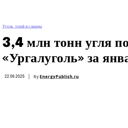
Уголь, торф и сланцы
3,4 млн тонн угля п
«Ургалуголь» за янв
By
EnergyPublish.ru
22.06.2025