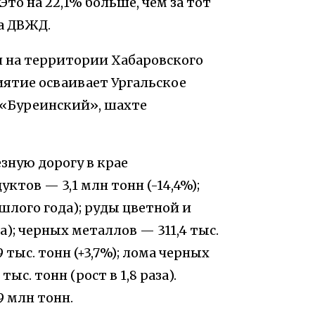
Это на 22,1% больше, чем за тот
ба ДВЖД.
 на территории Хабаровского
иятие осваивает Ургальское
 «Буреинский», шахте
езную дорогу в крае
ктов — 3,1 млн тонн (-14,4%);
ошлого года); руды цветной и
за); черных металлов — 311,4 тыс.
 тыс. тонн (+3,7%); лома черных
тыс. тонн (рост в 1,8 раза).
9 млн тонн.