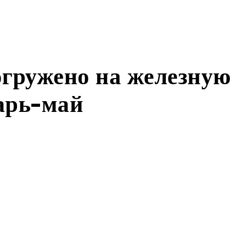
огружено на железную
арь-май