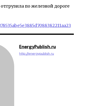
 отгрузила по железной дороге
7378535abe5e3885d7088382211aa23
EnergyPublish.ru
http://energypublish.ru