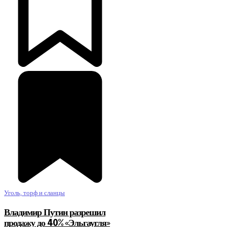
Уголь, торф и сланцы
Владимир Путин разрешил
продажу до 40% «Эльгаугля»