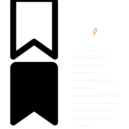
Энергоиздат - ваш
проводник в мире
энергетики. Мы
предлагаем
актуальные новости,
глубокие
аналитические обзоры
и экспертное мнение о
ключевых событиях и
тенденциях в сфере
топливно-