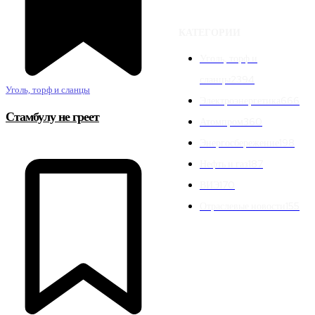
КАТЕГОРИИ
Уголь, торф и
сланцы
2394
Уголь, торф и сланцы
Электроэнергетика
666
Стамбулу не греет
Атомпром
360
Энергосбережение
198
Нефть и газ
187
ВИЭ
170
Отраслевые новости
155