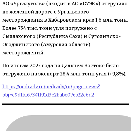
АО «Ургалуголь» (входит в АО «СУЭК») отгрузило
по железной дороге с Ургальского
месторождения в Хабаровском крае 1,6 млн тонн.
Более 754 тыс. тонн угля погружено с
Сыллахского (Республика Саха) и Сугодинско-
Огоджинского (Амурская область)
месторождений.
По итогам 2023 года на Дальнем Востоке было
отгружено на экспорт 28,4 млн тонн угля (+9,8%).
https://nedradv.ru/nedradv/ru/page_news?
obj=c9d1bf67341f91d3c2babc07eb22e6d2