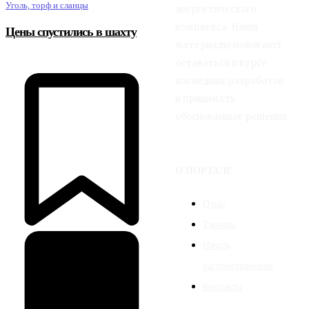
Уголь, торф и сланцы
энергетического
комплекса. Наши
Цены спустились в шахту
материалы помогают
оставаться в курсе
последних разработок
и принимать
обоснованные решения.
О ПОРТАЛЕ
О нас
Тарифы
Начать
распространение
Контакты