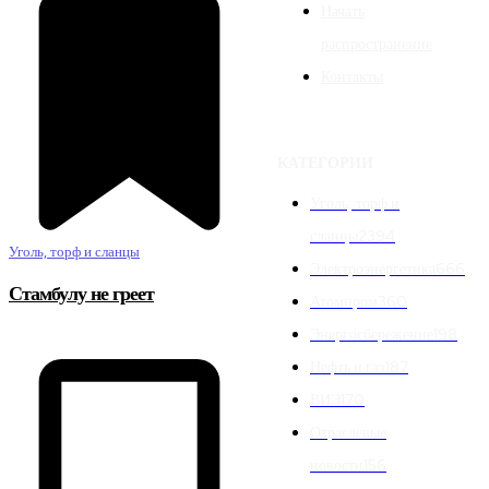
Начать
распространение
Контакты
КАТЕГОРИИ
Уголь, торф и
сланцы
2394
Уголь, торф и сланцы
Электроэнергетика
666
Стамбулу не греет
Атомпром
360
Энергосбережение
198
Нефть и газ
187
ВИЭ
170
Отраслевые
новости
156