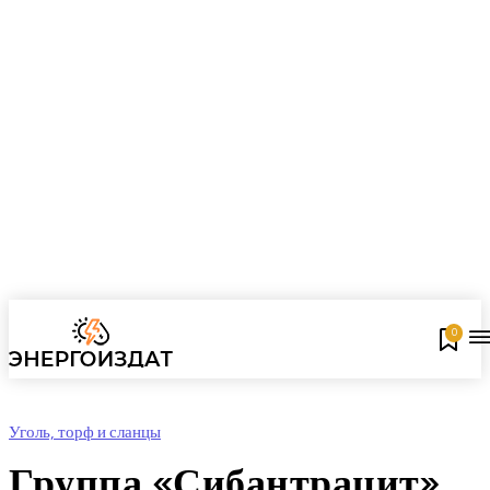
0
Уголь, торф и сланцы
Группа «Сибантрацит»