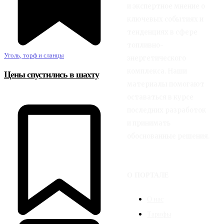
и экспертное мнение о
ключевых событиях и
тенденциях в сфере
топливно-
Уголь, торф и сланцы
энергетического
комплекса. Наши
Цены спустились в шахту
материалы помогают
оставаться в курсе
последних разработок
и принимать
обоснованные решения.
О ПОРТАЛЕ
О нас
Тарифы