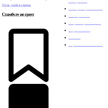
сланцы
2394
Уголь, торф и сланцы
Электроэнергетика
666
Стамбулу не греет
Атомпром
360
Энергосбережение
198
Нефть и газ
187
ВИЭ
170
Отраслевые новости
155