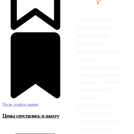
Энергоиздат - ваш
проводник в мире
энергетики. Мы
предлагаем
актуальные новости,
глубокие
аналитические обзоры
и экспертное мнение о
ключевых событиях и
тенденциях в сфере
топливно-
Уголь, торф и сланцы
энергетического
комплекса. Наши
Цены спустились в шахту
материалы помогают
оставаться в курсе