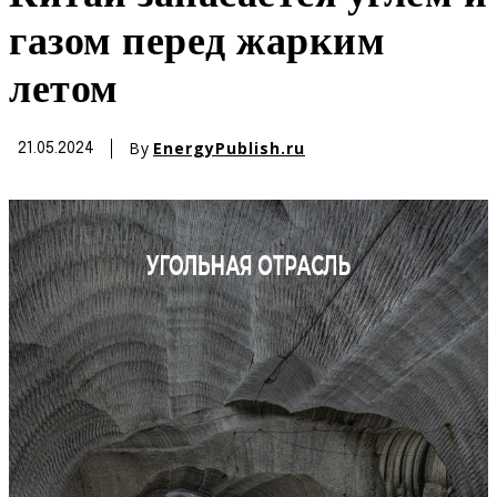
газом перед жарким
летом
By
EnergyPublish.ru
21.05.2024