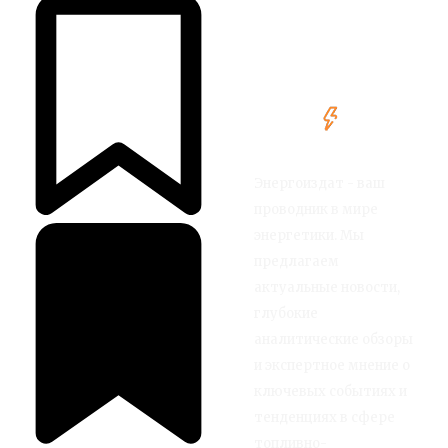
Энергоиздат - ваш
проводник в мире
энергетики. Мы
предлагаем
актуальные новости,
глубокие
аналитические обзоры
и экспертное мнение о
ключевых событиях и
тенденциях в сфере
топливно-