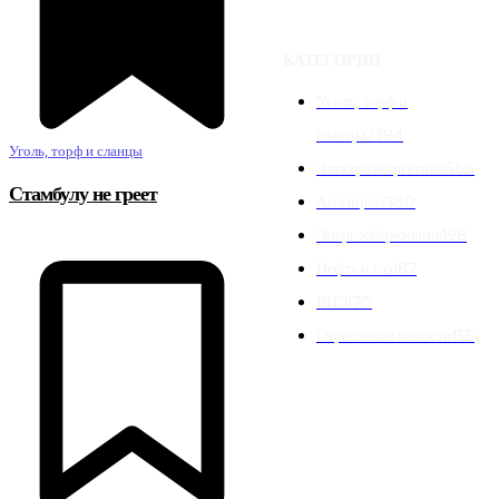
КАТЕГОРИИ
Уголь, торф и
сланцы
2394
Уголь, торф и сланцы
Электроэнергетика
666
Стамбулу не греет
Атомпром
360
Энергосбережение
198
Нефть и газ
187
ВИЭ
170
Отраслевые новости
155