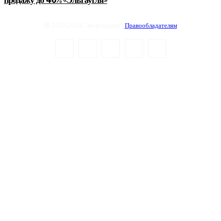
продажу до 40% «Эльгаугля»
© 2012-2026 Энергоиздат |
Правообладателям