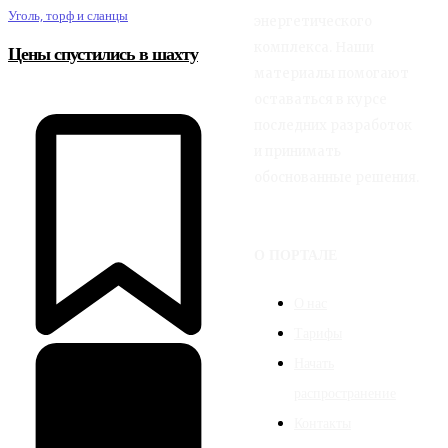
Уголь, торф и сланцы
энергетического
комплекса. Наши
Цены спустились в шахту
материалы помогают
оставаться в курсе
последних разработок
и принимать
обоснованные решения.
О ПОРТАЛЕ
О нас
Тарифы
Начать
распространение
Контакты