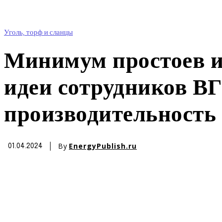
Уголь, торф и сланцы
Минимум простоев и
идеи сотрудников В
производительность 
By
EnergyPublish.ru
01.04.2024