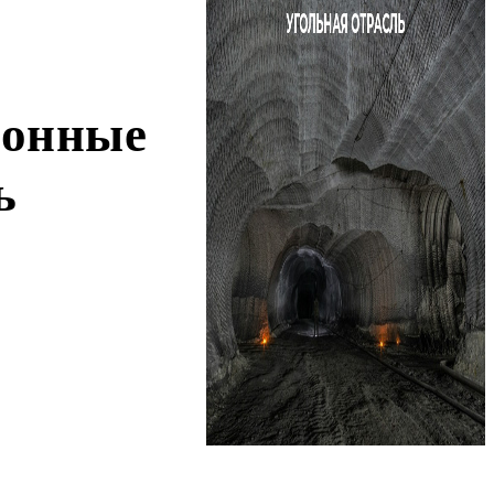
ионные
ь