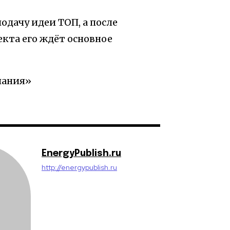
одачу идеи ТОП, а после
кта его ждёт основное
пания»
EnergyPublish.ru
http://energypublish.ru