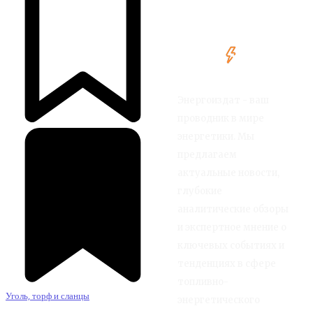
Энергоиздат - ваш
проводник в мире
энергетики. Мы
предлагаем
актуальные новости,
глубокие
аналитические обзоры
и экспертное мнение о
ключевых событиях и
тенденциях в сфере
топливно-
Уголь, торф и сланцы
энергетического