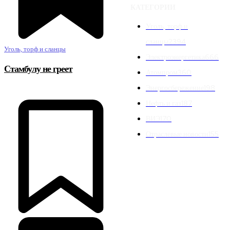
КАТЕГОРИИ
Уголь, торф и
сланцы
2394
Уголь, торф и сланцы
Электроэнергетика
666
Стамбулу не греет
Атомпром
360
Энергосбережение
198
Нефть и газ
187
ВИЭ
170
Отраслевые новости
155