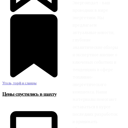
Энергоиздат - ваш
проводник в мире
энергетики. Мы
предлагаем
актуальные новости,
глубокие
аналитические обзоры
и экспертное мнение о
ключевых событиях и
тенденциях в сфере
топливно-
Уголь, торф и сланцы
энергетического
комплекса. Наши
Цены спустились в шахту
материалы помогают
оставаться в курсе
последних разработок
и принимать