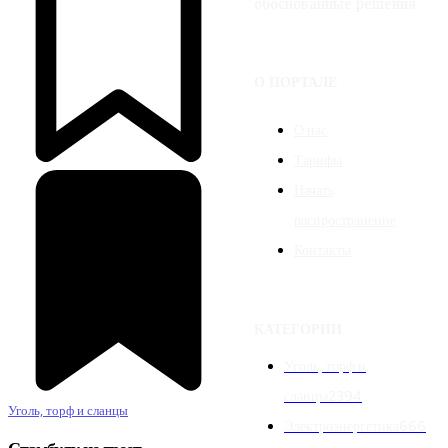
обоснованные решения.
О ПОРТАЛЕ
О нас
Тарифы
Начать
распространение
Контакты
КАТЕГОРИИ
Уголь, торф и
сланцы
2394
Уголь, торф и сланцы
Электроэнергетика
666