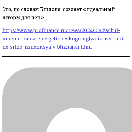
Это, по словам Бишопа, создает «идеальный
шторм для цен».
https://www.profinance.ru/news/2024/03/29/cbul-
mnenie-tsena-energeticheskogo-uglya-iz-avstralii-
ne-silno-izmenitsya-v-blizhajsh.html