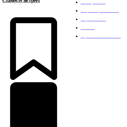
Стамбулу не греет
Атомпром
360
Энергосбережение
198
Нефть и газ
187
ВИЭ
170
Отраслевые новости
155