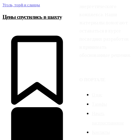
Уголь, торф и сланцы
энергетического
комплекса. Наши
Цены спустились в шахту
материалы помогают
оставаться в курсе
последних разработок
и принимать
обоснованные решения.
О ПОРТАЛЕ
О нас
Тарифы
Начать
распространение
Контакты