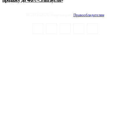
продажу до 40% «Эльгаугля»
© 2012-2026 Энергоиздат |
Правообладателям