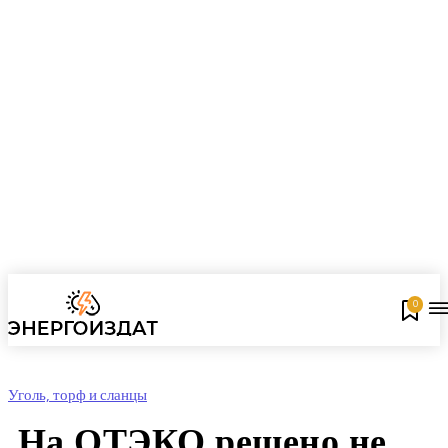
0
Уголь, торф и сланцы
На ОТЭКО решено не