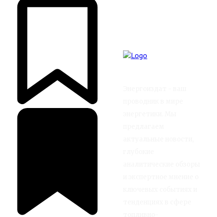
Энергоиздат - ваш
проводник в мире
энергетики. Мы
предлагаем
актуальные новости,
глубокие
аналитические обзоры
и экспертное мнение о
ключевых событиях и
тенденциях в сфере
топливно-