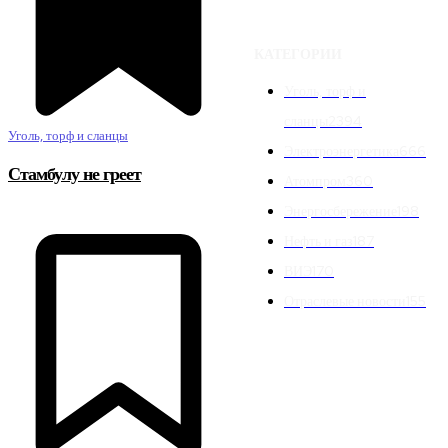
КАТЕГОРИИ
Уголь, торф и
сланцы
2394
Уголь, торф и сланцы
Электроэнергетика
666
Стамбулу не греет
Атомпром
360
Энергосбережение
198
Нефть и газ
187
ВИЭ
170
Отраслевые новости
155