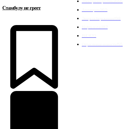
Электроэнергетика
666
Стамбулу не греет
Атомпром
360
Энергосбережение
198
Нефть и газ
187
ВИЭ
170
Отраслевые новости
155