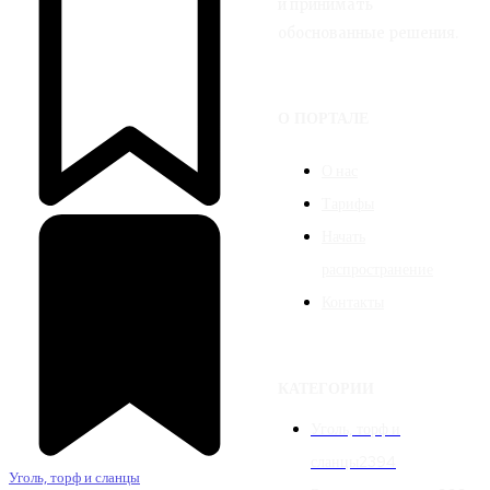
и принимать
обоснованные решения.
О ПОРТАЛЕ
О нас
Тарифы
Начать
распространение
Контакты
КАТЕГОРИИ
Уголь, торф и
сланцы
2394
Уголь, торф и сланцы