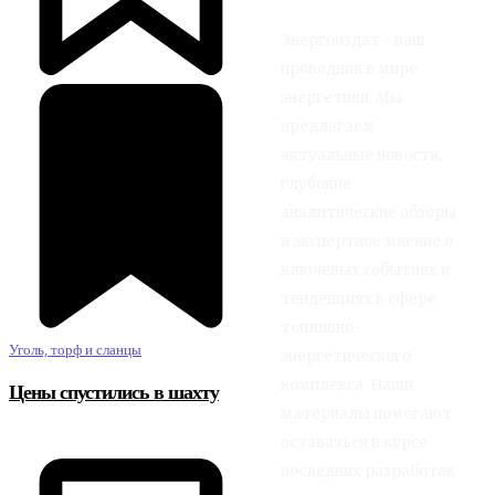
Энергоиздат - ваш
проводник в мире
энергетики. Мы
предлагаем
актуальные новости,
глубокие
аналитические обзоры
и экспертное мнение о
ключевых событиях и
тенденциях в сфере
топливно-
Уголь, торф и сланцы
энергетического
комплекса. Наши
Цены спустились в шахту
материалы помогают
оставаться в курсе
последних разработок