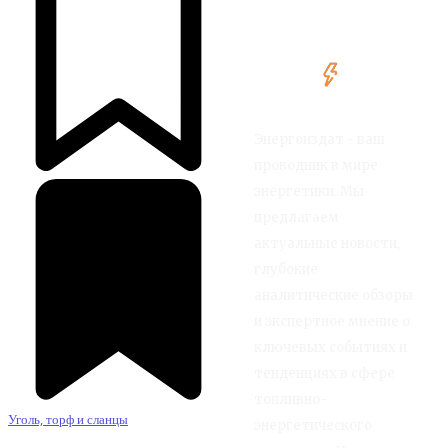
Энергоиздат - ваш
проводник в мире
энергетики. Мы
предлагаем
актуальные новости,
глубокие
аналитические обзоры
и экспертное мнение о
ключевых событиях и
тенденциях в сфере
топливно-
Уголь, торф и сланцы
энергетического