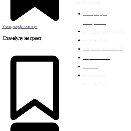
КАТЕГОРИИ
Уголь, торф и
сланцы
2394
Уголь, торф и сланцы
Электроэнергетика
665
Стамбулу не греет
Атомпром
360
Энергосбережение
198
Нефть и газ
186
ВИЭ
170
Отраслевые
новости
155