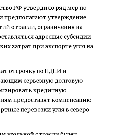
ьство РФ утвердило ряд мер по
они предполагают утверждение
ий отрасли, ограничения на
оставляться адресные субсидии
их затрат при экспорте угля на
чат отсрочку по НДПИ и
вающим серьезную долговую
уризировать кредитную
ниям предоставят компенсацию
ортные перевозки угля в северо-
м угольной отрасли будет