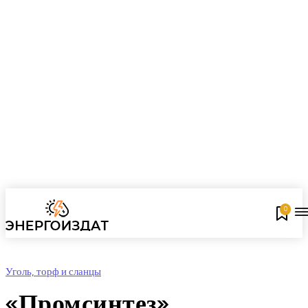
0
Уголь, торф и сланцы
«Промсинтез»