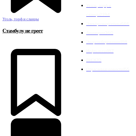
Уголь, торф и
сланцы
2394
Уголь, торф и сланцы
Электроэнергетика
666
Стамбулу не греет
Атомпром
360
Энергосбережение
198
Нефть и газ
187
ВИЭ
170
Отраслевые новости
155