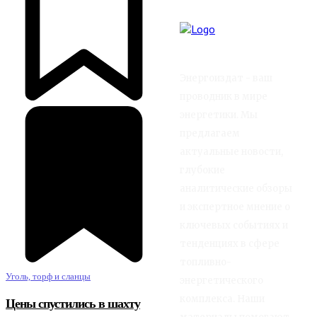
Энергоиздат - ваш
проводник в мире
энергетики. Мы
предлагаем
актуальные новости,
глубокие
аналитические обзоры
и экспертное мнение о
ключевых событиях и
тенденциях в сфере
топливно-
Уголь, торф и сланцы
энергетического
комплекса. Наши
Цены спустились в шахту