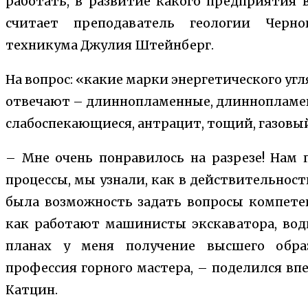
работать, в развитие какого предприятия 
считает преподаватель геологии Черног
техникума Джулия Штейнберг.
На вопрос: «какие марки энергетического уг
отвечают – длиннопламенные, длиннопламе
слабоспекающиеся, антрацит, тощий, газовы
– Мне очень понравилось на разрезе! Нам 
процессы, мы узнали, как в действительност
была возможность задать вопросы компете
как работают машинисты экскаватора, вод
планах у меня получение высшего обра
профессия горного мастера, – поделился в
Катцин.