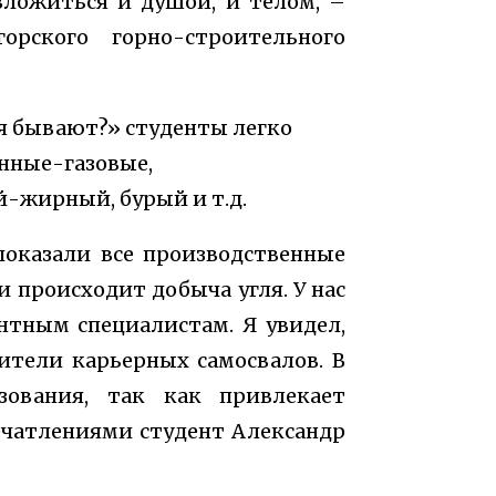
вложиться и душой, и телом, –
орского горно-строительного
ля бывают?» студенты легко
нные-газовые,
й-жирный, бурый и т.д.
показали все производственные
и происходит добыча угля. У нас
нтным специалистам. Я увидел,
ители карьерных самосвалов. В
зования, так как привлекает
печатлениями студент Александр