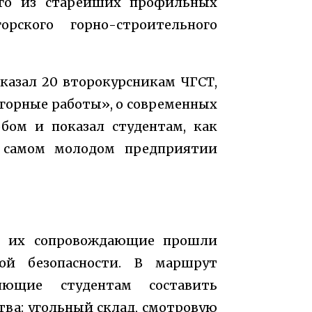
ого из старейших профильных
рского горно-строительного
казал 20 второкурсникам ЧГСТ,
горные работы», о современных
бом и показал студентам, как
а самом молодом предприятии
 и их сопровождающие прошли
й безопасности. В маршрут
яющие студентам составить
тва: угольный склад, смотровую