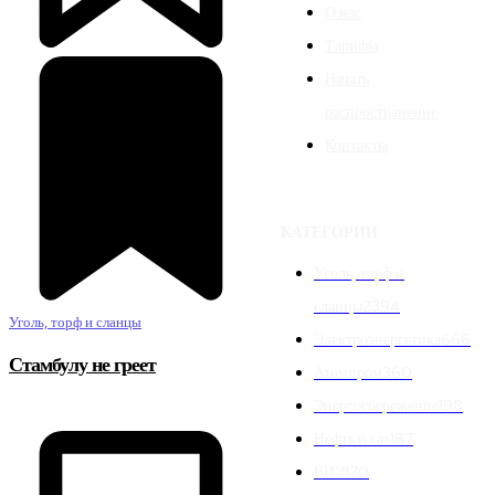
О нас
Тарифы
Начать
распространение
Контакты
КАТЕГОРИИ
Уголь, торф и
сланцы
2394
Уголь, торф и сланцы
Электроэнергетика
666
Стамбулу не греет
Атомпром
360
Энергосбережение
198
Нефть и газ
187
ВИЭ
170