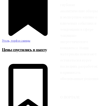
глубокие
аналитические обзоры
и экспертное мнение о
ключевых событиях и
тенденциях в сфере
топливно-
Уголь, торф и сланцы
энергетического
комплекса. Наши
Цены спустились в шахту
материалы помогают
оставаться в курсе
последних разработок
и принимать
обоснованные решения.
О ПОРТАЛЕ