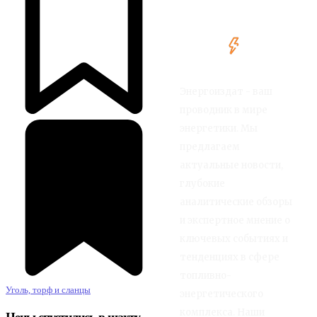
Энергоиздат - ваш
проводник в мире
энергетики. Мы
предлагаем
актуальные новости,
глубокие
аналитические обзоры
и экспертное мнение о
ключевых событиях и
тенденциях в сфере
топливно-
Уголь, торф и сланцы
энергетического
комплекса. Наши