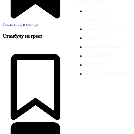
КАТЕГОРИИ
Уголь, торф и
сланцы
2394
Уголь, торф и сланцы
Электроэнергетика
666
Стамбулу не греет
Атомпром
360
Энергосбережение
198
Нефть и газ
187
ВИЭ
170
Отраслевые новости
155