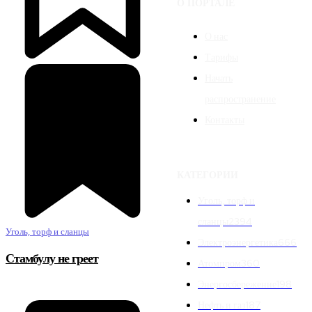
О ПОРТАЛЕ
О нас
Тарифы
Начать
распространение
Контакты
КАТЕГОРИИ
Уголь, торф и
сланцы
2394
Уголь, торф и сланцы
Электроэнергетика
666
Стамбулу не греет
Атомпром
360
Энергосбережение
198
Нефть и газ
187