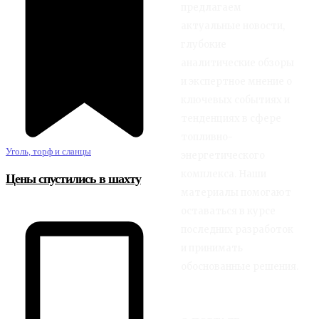
предлагаем
актуальные новости,
глубокие
аналитические обзоры
и экспертное мнение о
ключевых событиях и
тенденциях в сфере
топливно-
Уголь, торф и сланцы
энергетического
комплекса. Наши
Цены спустились в шахту
материалы помогают
оставаться в курсе
последних разработок
и принимать
обоснованные решения.