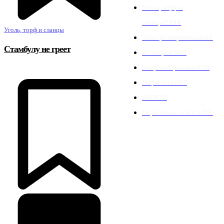
Уголь, торф и
сланцы
2394
Уголь, торф и сланцы
Электроэнергетика
666
Стамбулу не греет
Атомпром
360
Энергосбережение
198
Нефть и газ
187
ВИЭ
170
Отраслевые новости
155