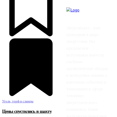
Энергоиздат - ваш
проводник в мире
энергетики. Мы
предлагаем
актуальные новости,
глубокие
аналитические обзоры
и экспертное мнение о
ключевых событиях и
тенденциях в сфере
топливно-
Уголь, торф и сланцы
энергетического
комплекса. Наши
Цены спустились в шахту
материалы помогают