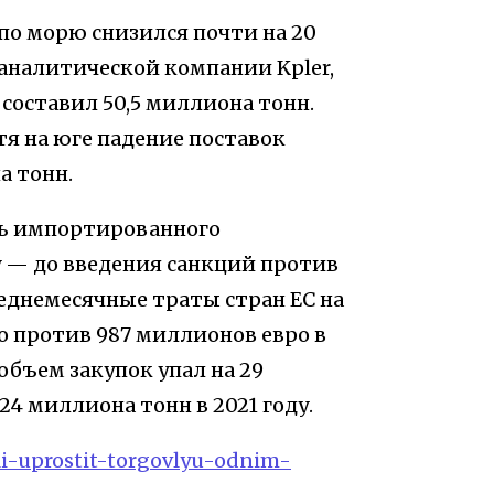
 по морю снизился почти на 20
аналитической компании Kpler,
составил 50,5 миллиона тонн.
тя на юге падение поставок
а тонн.
ть импортированного
ну — до введения санкций против
реднемесячные траты стран ЕС на
о против 987 миллионов евро в
 объем закупок упал на 29
24 миллиона тонн в 2021 году.
eli-uprostit-torgovlyu-odnim-