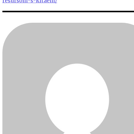
resursom-s-kitaem/