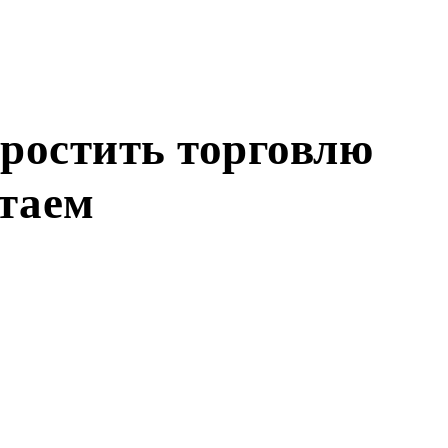
простить торговлю
итаем