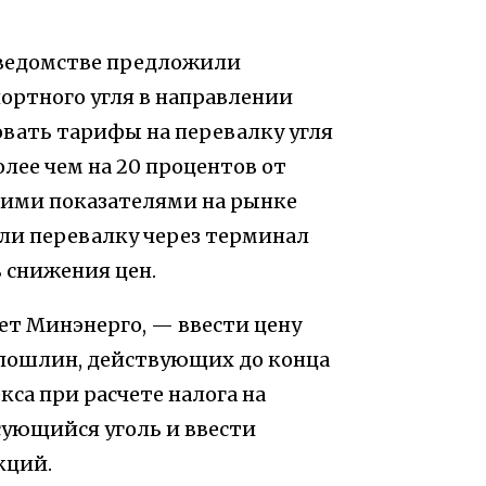
 ведомстве предложили
ортного угля в направлении
овать тарифы на перевалку угля
лее чем на 20 процентов от
дними показателями на рынке
ли перевалку через терминал
ь снижения цен.
ет Минэнерго, — ввести цену
 пошлин, действующих до конца
кса при расчете налога на
ующийся уголь и ввести
кций.