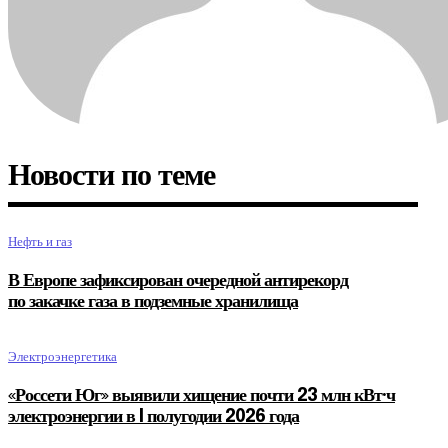
Новости по теме
Нефть и газ
В Европе зафиксирован очередной антирекорд
по закачке газа в подземные хранилища
Электроэнергетика
«Россети Юг» выявили хищение почти 23 млн кВт·ч
электроэнергии в I полугодии 2026 года