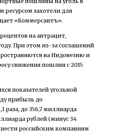
ортные пошлины на уголь в
м ресурсом захотели для
щает «Коммерсантъ».
роцентов на антрацит,
году. При этом из-за соглашений
пространяются на Индонезию и
росу снижения пошлин с 2015
хся показателей угольной
году прибыль до
 раза, до 356,7 миллиарда
иллиарда рублей (минус 34
ринести российским компаниям