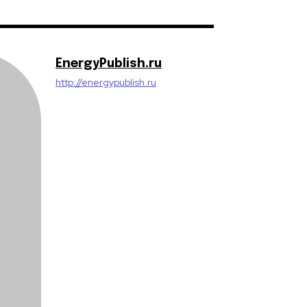
EnergyPublish.ru
http://energypublish.ru