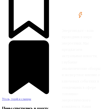
Энергоиздат - ваш
проводник в мире
энергетики. Мы
предлагаем
актуальные новости,
глубокие
аналитические обзоры
и экспертное мнение о
ключевых событиях и
тенденциях в сфере
топливно-
Уголь, торф и сланцы
энергетического
комплекса. Наши
Цены спустились в шахту