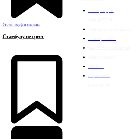
Уголь, торф и
сланцы
2394
Уголь, торф и сланцы
Электроэнергетика
666
Стамбулу не греет
Атомпром
360
Энергосбережение
198
Нефть и газ
187
ВИЭ
170
Отраслевые
новости
156