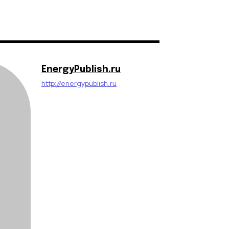
EnergyPublish.ru
http://energypublish.ru