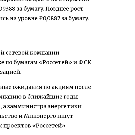
09388 за бумагу. Позднее рост
сь на уровне ₽0,0887 за бумагу.
ой сетевой компании —
е по бумагам «Россетей» и ФСК
изацией.
ные ожидания по акциям после
омпанию в ближайшие годы
, а замминистра энергетики
ельство и Минэнерго ищут
 проектов «Россетей».