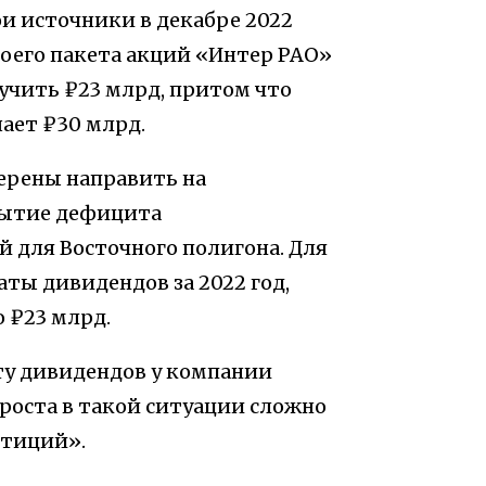
ои источники в декабре 2022
воего пакета акций «Интер РАО»
лучить ₽23 млрд, притом что
ает ₽30 млрд.
мерены направить на
рытие дефицита
 для Восточного полигона. Для
аты дивидендов за 2022 год,
 ₽23 млрд.
ту дивидендов у компании
роста в такой ситуации сложно
стиций».