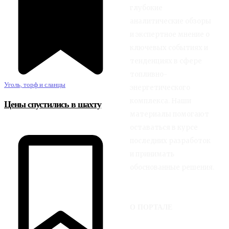
глубокие
аналитические обзоры
и экспертное мнение о
ключевых событиях и
тенденциях в сфере
топливно-
Уголь, торф и сланцы
энергетического
комплекса. Наши
Цены спустились в шахту
материалы помогают
оставаться в курсе
последних разработок
и принимать
обоснованные решения.
О ПОРТАЛЕ