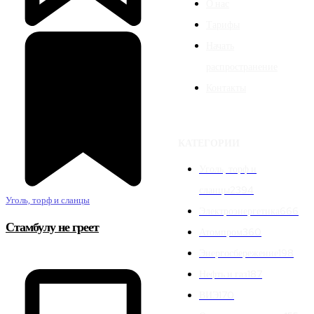
О нас
Тарифы
Начать
распространение
Контакты
КАТЕГОРИИ
Уголь, торф и
сланцы
2394
Уголь, торф и сланцы
Электроэнергетика
666
Стамбулу не греет
Атомпром
360
Энергосбережение
198
Нефть и газ
187
ВИЭ
170