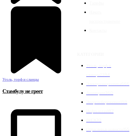
Тарифы
Начать
распространение
Контакты
КАТЕГОРИИ
Уголь, торф и
сланцы
2394
Уголь, торф и сланцы
Электроэнергетика
666
Стамбулу не греет
Атомпром
360
Энергосбережение
198
Нефть и газ
187
ВИЭ
170
Отраслевые новости
155