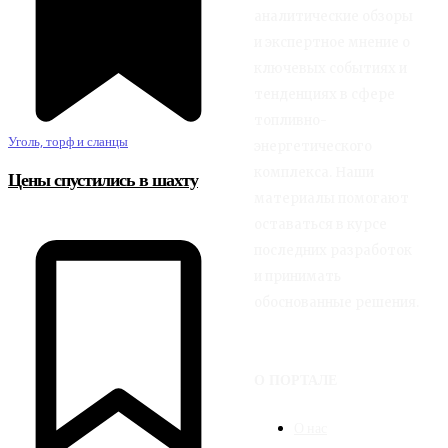
аналитические обзоры
и экспертное мнение о
ключевых событиях и
тенденциях в сфере
топливно-
Уголь, торф и сланцы
энергетического
комплекса. Наши
Цены спустились в шахту
материалы помогают
оставаться в курсе
последних разработок
и принимать
обоснованные решения.
О ПОРТАЛЕ
О нас