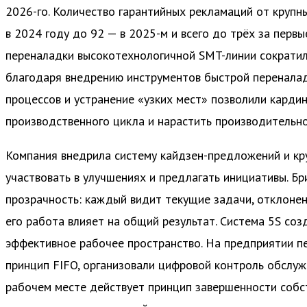
2026-го. Количество гарантийных рекламаций от крупны
в 2024 году до 92 — в 2025-м и всего до трёх за первы
переналадки высокотехнологичной SMT-линии сократил
благодаря внедрению инструментов быстрой переналад
процессов и устранение «узких мест» позволили карди
производственного цикла и нарастить производительно
Компания внедрила систему кайдзен-предложений и кр
участвовать в улучшениях и предлагать инициативы. Б
прозрачность: каждый видит текущие задачи, отклонени
его работа влияет на общий результат. Система 5S соз
эффективное рабочее пространство. На предприятии п
принцип FIFO, организовали цифровой контроль обслу
рабочем месте действует принцип завершенности собст