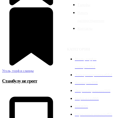
Тарифы
Начать
распространение
Контакты
КАТЕГОРИИ
Уголь, торф и
сланцы
2394
Уголь, торф и сланцы
Электроэнергетика
664
Стамбулу не греет
Атомпром
358
Энергосбережение
198
Нефть и газ
186
ВИЭ
170
Отраслевые новости
155