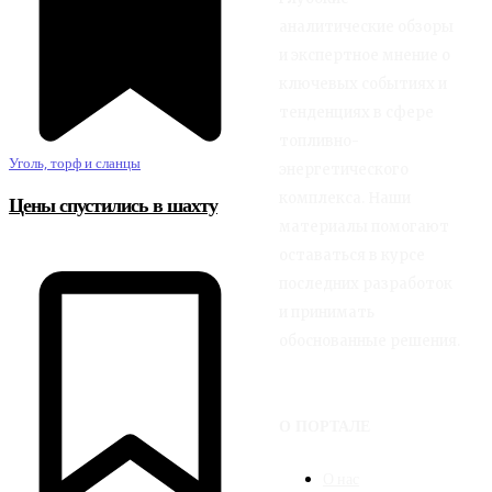
аналитические обзоры
и экспертное мнение о
ключевых событиях и
тенденциях в сфере
топливно-
Уголь, торф и сланцы
энергетического
комплекса. Наши
Цены спустились в шахту
материалы помогают
оставаться в курсе
последних разработок
и принимать
обоснованные решения.
О ПОРТАЛЕ
О нас