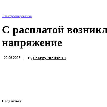
Электроэнергетика
С расплатой возник
напряжение
By
EnergyPublish.ru
22.06.2026
Поделиться