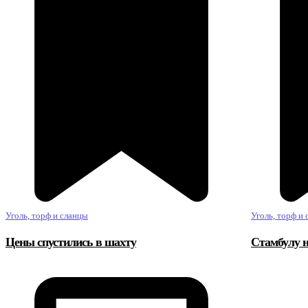
Уголь, торф и сланцы
Уголь, торф и
Цены спустились в шахту
Стамбулу н