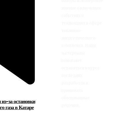
обзоры и экспертное
мнение о ключевых
событиях и
тенденциях в сфере
топливно-
энергетического
комплекса. Наши
материалы
помогают
оставаться в курсе
последних
разработок и
принимать
обоснованные
 из-за остановки
решения.
о газа в Катаре