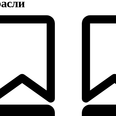
расли