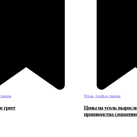
 сланцы
Уголь, торф и сланцы
е греет
Цены на уголь выросли
производства сжиженног