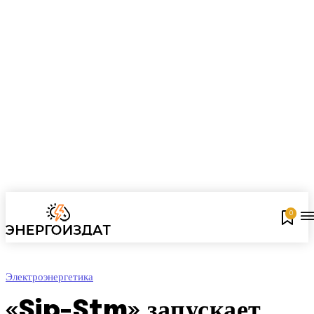
0
Электроэнергетика
«Sip-Stm» запускает