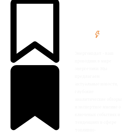
Энергоиздат - ваш
проводник в мире
энергетики. Мы
предлагаем
актуальные новости,
глубокие
аналитические обзоры
и экспертное мнение о
ключевых событиях и
тенденциях в сфере
топливно-