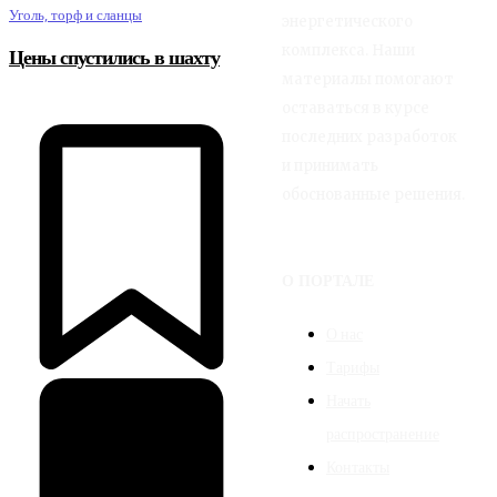
Уголь, торф и сланцы
энергетического
комплекса. Наши
Цены спустились в шахту
материалы помогают
оставаться в курсе
последних разработок
и принимать
обоснованные решения.
О ПОРТАЛЕ
О нас
Тарифы
Начать
распространение
Контакты