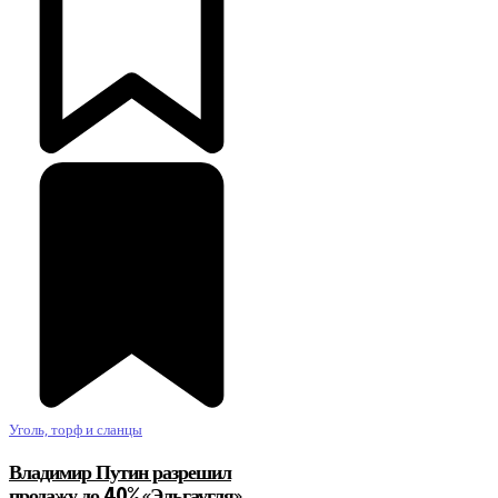
Уголь, торф и сланцы
Владимир Путин разрешил
продажу до 40% «Эльгаугля»