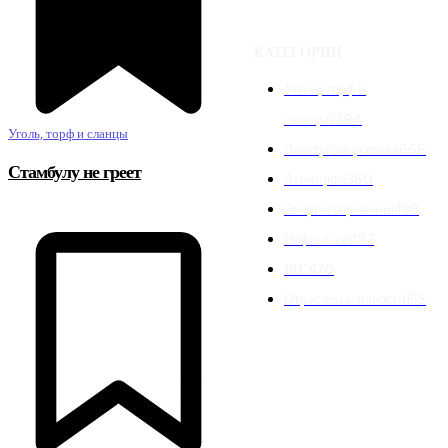
КАТЕГОРИИ
Уголь, торф и
сланцы
2394
Уголь, торф и сланцы
Электроэнергетика
666
Стамбулу не греет
Атомпром
360
Энергосбережение
198
Нефть и газ
187
ВИЭ
170
Отраслевые новости
155