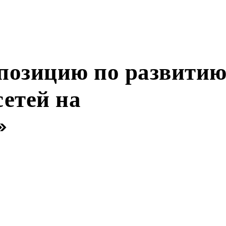
позицию по развити
етей на
»