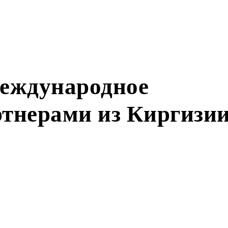
еждународное
ртнерами из Киргизи