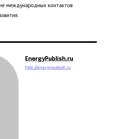
ние международных контактов
азвития.
EnergyPublish.ru
http://energypublish.ru