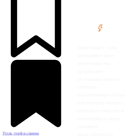
Энергоиздат - ваш
проводник в мире
энергетики. Мы
предлагаем
актуальные новости,
глубокие
аналитические обзоры
и экспертное мнение о
ключевых событиях и
тенденциях в сфере
топливно-
Уголь, торф и сланцы
энергетического