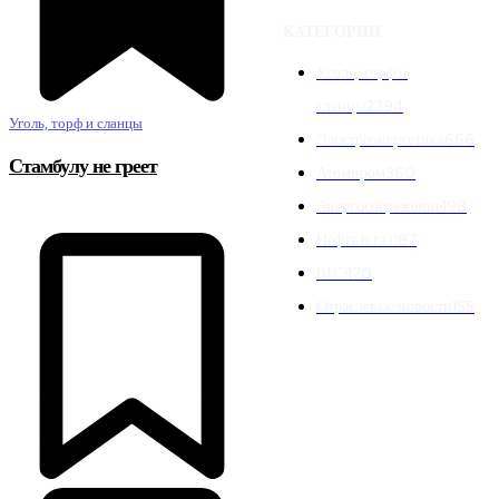
КАТЕГОРИИ
Уголь, торф и
сланцы
2394
Уголь, торф и сланцы
Электроэнергетика
666
Стамбулу не греет
Атомпром
360
Энергосбережение
198
Нефть и газ
187
ВИЭ
170
Отраслевые новости
155