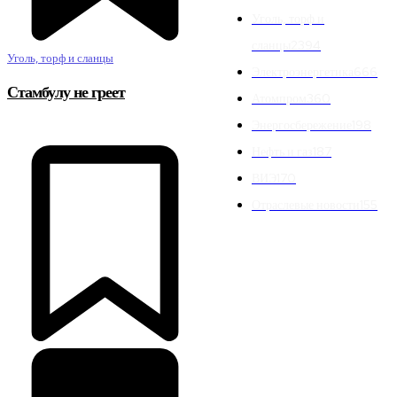
Уголь, торф и
сланцы
2394
Уголь, торф и сланцы
Электроэнергетика
666
Стамбулу не греет
Атомпром
360
Энергосбережение
198
Нефть и газ
187
ВИЭ
170
Отраслевые новости
155