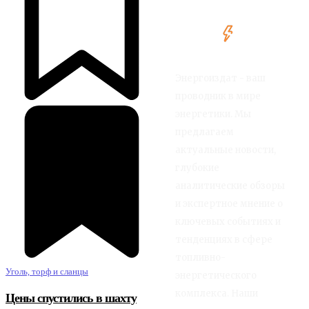
Энергоиздат - ваш
проводник в мире
энергетики. Мы
предлагаем
актуальные новости,
глубокие
аналитические обзоры
и экспертное мнение о
ключевых событиях и
тенденциях в сфере
топливно-
Уголь, торф и сланцы
энергетического
комплекса. Наши
Цены спустились в шахту