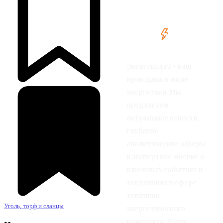
Энергоиздат - ваш
проводник в мире
энергетики. Мы
предлагаем
актуальные новости,
глубокие
аналитические обзоры
и экспертное мнение о
ключевых событиях и
тенденциях в сфере
топливно-
Уголь, торф и сланцы
энергетического
комплекса. Наши