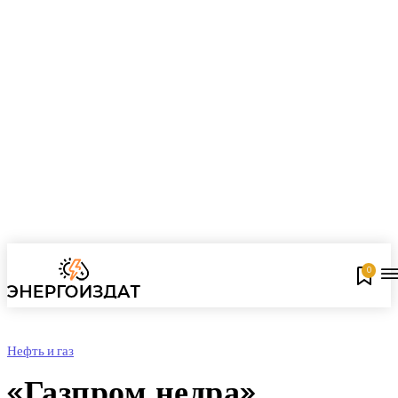
0
Нефть и газ
«Газпром недра»