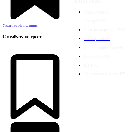
КАТЕГОРИИ
Уголь, торф и
сланцы
2394
Уголь, торф и сланцы
Электроэнергетика
666
Стамбулу не греет
Атомпром
360
Энергосбережение
198
Нефть и газ
187
ВИЭ
170
Отраслевые новости
155