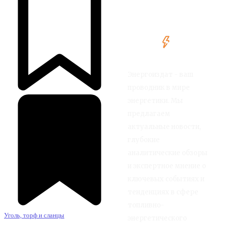
Энергоиздат - ваш
проводник в мире
энергетики. Мы
предлагаем
актуальные новости,
глубокие
аналитические обзоры
и экспертное мнение о
ключевых событиях и
тенденциях в сфере
топливно-
Уголь, торф и сланцы
энергетического