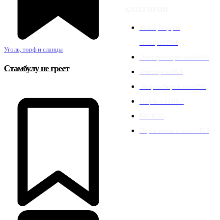
КАТЕГОРИИ
Уголь, торф и
сланцы
2394
Уголь, торф и сланцы
Электроэнергетика
666
Стамбулу не греет
Атомпром
360
Энергосбережение
198
Нефть и газ
187
ВИЭ
170
Отраслевые новости
155