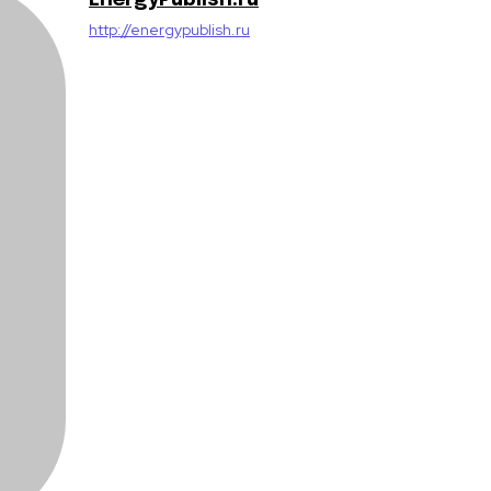
EnergyPublish.ru
http://energypublish.ru