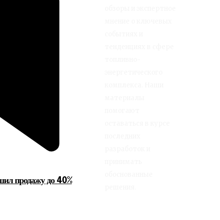
обзоры и экспертное
мнение о ключевых
событиях и
тенденциях в сфере
топливно-
энергетического
комплекса. Наши
материалы
помогают
оставаться в курсе
последних
разработок и
принимать
обоснованные
шил продажу до 40%
решения.