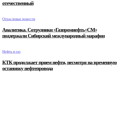
отечественный
Отраслевые новости
Аналитика. Сотрудники «Газпромнефть-СМ»
поддержали Сибирский международный марафон
Нефть и газ
КТК продолжает прием нефти, несмотря на временную
остановку нефтепровода