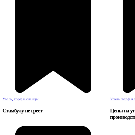
Уголь, торф и сланцы
Уголь, торф и
Стамбулу не греет
Цены на уг
производст