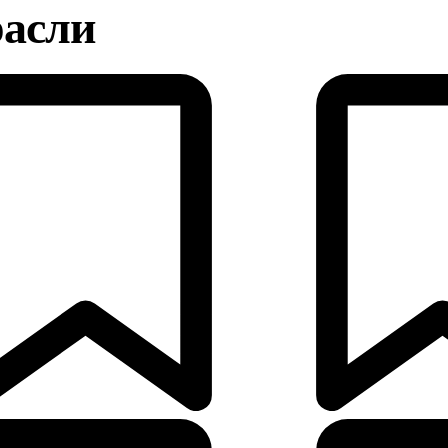
расли