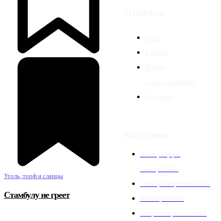
О ПОРТАЛЕ
О нас
Тарифы
Начать
распространение
Контакты
КАТЕГОРИИ
Уголь, торф и
сланцы
2394
Уголь, торф и сланцы
Электроэнергетика
666
Стамбулу не греет
Атомпром
360
Энергосбережение
198