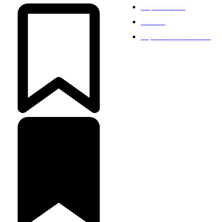
Нефть и газ
187
ВИЭ
170
Отраслевые новости
155