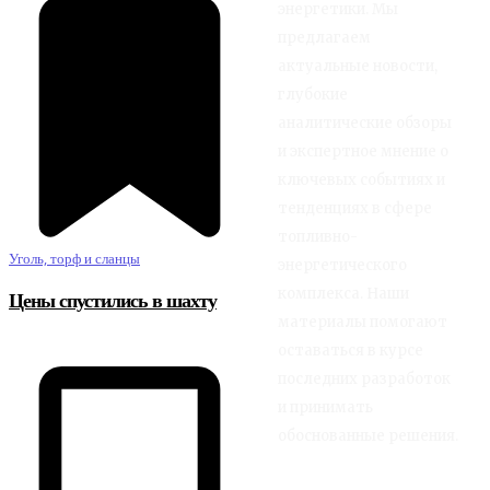
энергетики. Мы
предлагаем
актуальные новости,
глубокие
аналитические обзоры
и экспертное мнение о
ключевых событиях и
тенденциях в сфере
топливно-
Уголь, торф и сланцы
энергетического
комплекса. Наши
Цены спустились в шахту
материалы помогают
оставаться в курсе
последних разработок
и принимать
обоснованные решения.