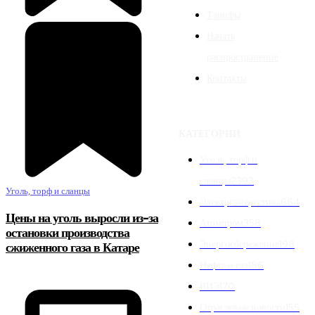
Тарифы
Начать
распространение
Контакты
КАТЕГОРИИ
Уголь, торф и
сланцы
2393
Уголь, торф и сланцы
Электроэнергетика
664
Цены на уголь выросли из-за
Атомпром
358
остановки производства
Энергосбережение
198
сжиженного газа в Катаре
Нефть и газ
186
ВИЭ
170
Отраслевые новости
155