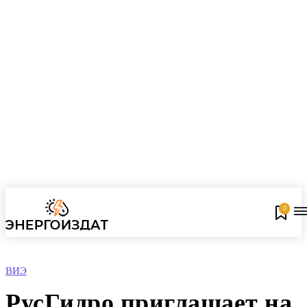
0
ВИЭ
РусГидро приглашает на