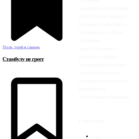
глубокие
аналитические обзоры
и экспертное мнение о
ключевых событиях и
тенденциях в сфере
топливно-
Уголь, торф и сланцы
энергетического
комплекса. Наши
Стамбулу не греет
материалы помогают
оставаться в курсе
последних разработок
и принимать
обоснованные решения.
О ПОРТАЛЕ
О нас