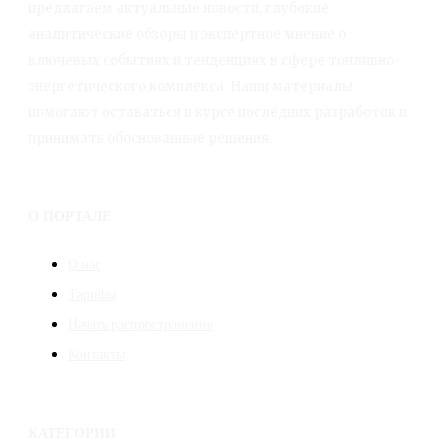
предлагаем актуальные новости, глубокие
аналитические обзоры и экспертное мнение о
ключевых событиях и тенденциях в сфере топливно-
энергетического комплекса. Наши материалы
помогают оставаться в курсе последних разработок и
принимать обоснованные решения.
О ПОРТАЛЕ
О нас
Тарифы
Начать распространение
Контакты
КАТЕГОРИИ