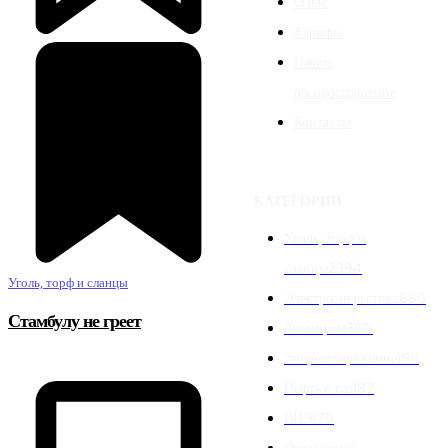
О нас
Тарифы
Начать
распространение
Контакты
КАТЕГОРИИ
Уголь, торф и
сланцы
2394
Уголь, торф и сланцы
Электроэнергетика
666
Стамбулу не греет
Атомпром
360
Энергосбережение
198
Нефть и газ
187
ВИЭ
170
Отраслевые