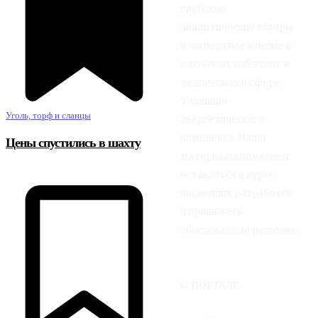
глубокие
аналитические обзоры
и экспертное мнение о
ключевых событиях и
тенденциях в сфере
топливно-
Уголь, торф и сланцы
энергетического
комплекса. Наши
Цены спустились в шахту
материалы помогают
оставаться в курсе
последних разработок
и принимать
обоснованные решения.
О ПОРТАЛЕ