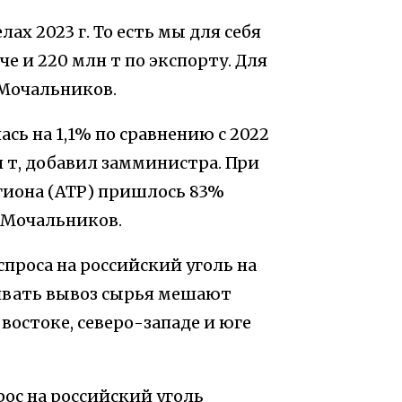
лах 2023 г. То есть мы для себя
е и 220 млн т по экспорту. Для
л Мочальников.
ась на 1,1% по сравнению с 2022
млн т, добавил замминистра. При
гиона (АТР) пришлось 83%
л Мочальников.
проса на российский уголь на
щивать вывоз сырья мешают
остоке, северо-западе и юге
ос на российский уголь