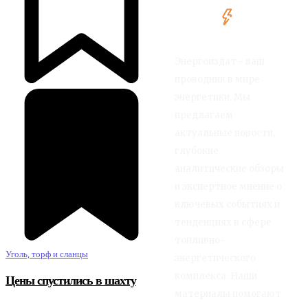
Энергоиздат - ваш
проводник в мире
энергетики. Мы
предлагаем
актуальные новости,
глубокие
аналитические обзоры
и экспертное мнение о
ключевых событиях и
тенденциях в сфере
топливно-
Уголь, торф и сланцы
энергетического
комплекса. Наши
Цены спустились в шахту
материалы помогают