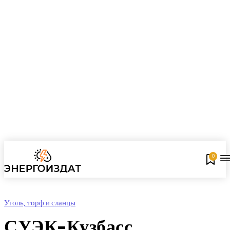
0
Уголь, торф и сланцы
СУЭК-Кузбасс