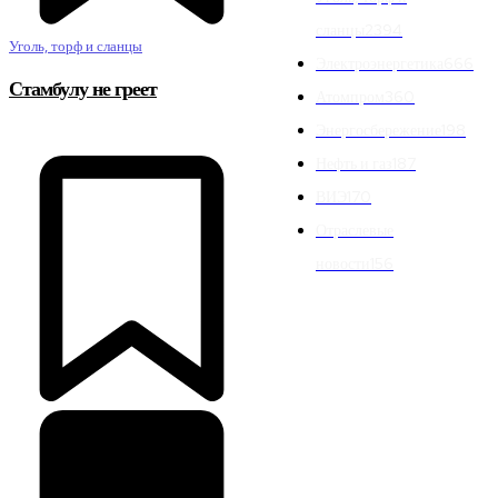
сланцы
2394
Уголь, торф и сланцы
Электроэнергетика
666
Стамбулу не греет
Атомпром
360
Энергосбережение
198
Нефть и газ
187
ВИЭ
170
Отраслевые
новости
156