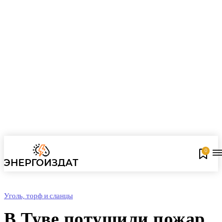
0
Уголь, торф и сланцы
В Туве потушили пожар