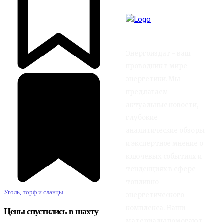
Энергоиздат - ваш
проводник в мире
энергетики. Мы
предлагаем
актуальные новости,
глубокие
аналитические обзоры
и экспертное мнение о
ключевых событиях и
тенденциях в сфере
топливно-
Уголь, торф и сланцы
энергетического
комплекса. Наши
Цены спустились в шахту
материалы помогают